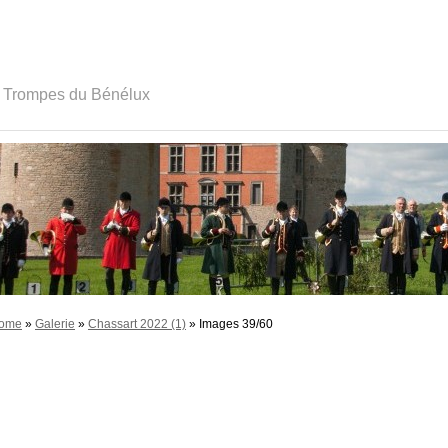
s Trompes du Bénélux
ome
»
Galerie
»
Chassart 2022 (1)
» Images 39/60